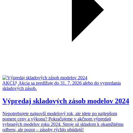
AKCIA
Akcia sa predlžuje do 31. 7. 2026 alebo do vypredania
skladových zásob.
Výpredaj skladových zásob modelov 2024
Nepotrebujete najnovší modelový rok, ale idete po najlepšom
pomere ceny a výkonu? Pokračujeme v akčnom výpredaji
vybraných modelov roku 2024. Stroje sú skladom k okamžitému
odberu, ale pozor – zásoby rýchlo ubúdajú!