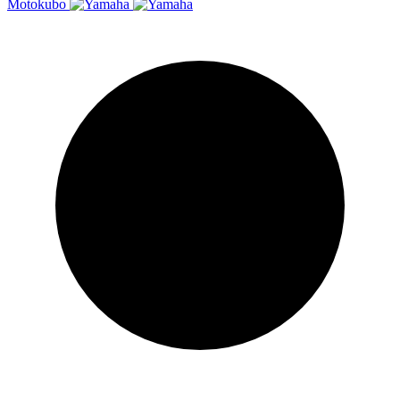
Moto
kubo