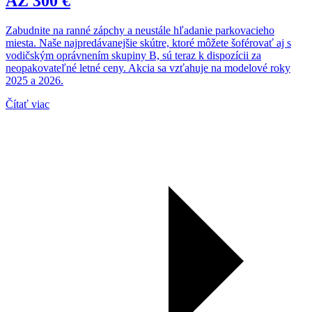
AŽ 300 €
Zabudnite na ranné zápchy a neustále hľadanie parkovacieho
miesta. Naše najpredávanejšie skútre, ktoré môžete šoférovať aj s
vodičským oprávnením skupiny B, sú teraz k dispozícii za
neopakovateľné letné ceny. Akcia sa vzťahuje na modelové roky
2025 a 2026.
Čítať viac