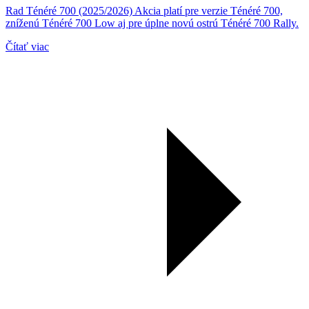
Rad Ténéré 700 (2025/2026) Akcia platí pre verzie Ténéré 700,
zníženú Ténéré 700 Low aj pre úplne novú ostrú Ténéré 700 Rally.
Čítať viac