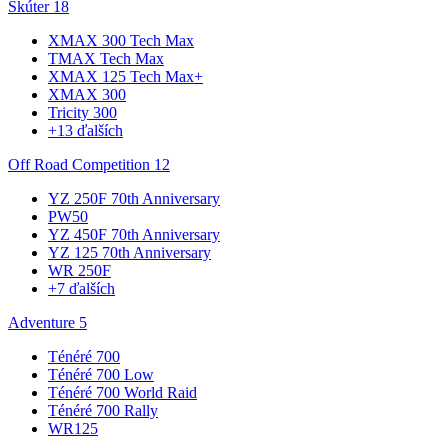
Skúter
18
XMAX 300 Tech Max
TMAX Tech Max
XMAX 125 Tech Max+
XMAX 300
Tricity 300
+13 ďalších
Off Road Competition
12
YZ 250F 70th Anniversary
PW50
YZ 450F 70th Anniversary
YZ 125 70th Anniversary
WR 250F
+7 ďalších
Adventure
5
Ténéré 700
Ténéré 700 Low
Ténéré 700 World Raid
Ténéré 700 Rally
WR125