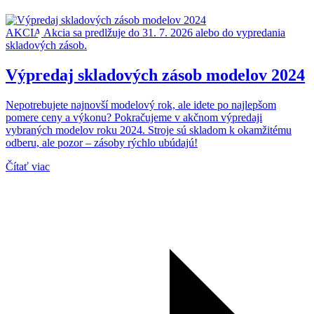
AKCIA
Akcia sa predlžuje do 31. 7. 2026 alebo do vypredania
skladových zásob.
Výpredaj skladových zásob modelov 2024
Nepotrebujete najnovší modelový rok, ale idete po najlepšom
pomere ceny a výkonu? Pokračujeme v akčnom výpredaji
vybraných modelov roku 2024. Stroje sú skladom k okamžitému
odberu, ale pozor – zásoby rýchlo ubúdajú!
Čítať viac