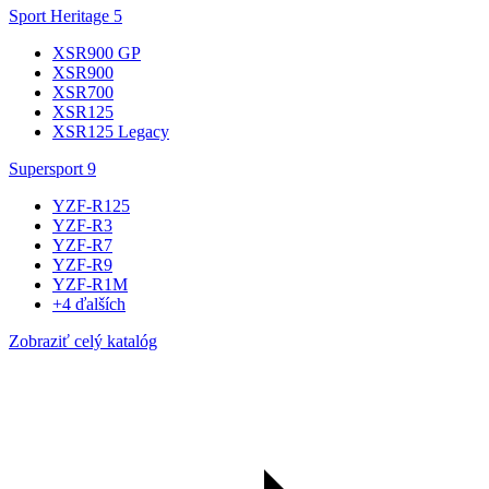
Sport Heritage
5
XSR900 GP
XSR900
XSR700
XSR125
XSR125 Legacy
Supersport
9
YZF-R125
YZF-R3
YZF-R7
YZF-R9
YZF-R1M
+4 ďalších
Zobraziť celý katalóg