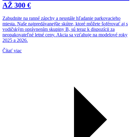
AŽ 300 €
Zabudnite na ranné zápchy a neustále hľadanie parkovacieho
miesta. Naše najpredávanejšie skútre, ktoré môžete šoférovať aj s
vodičským oprávnením skupiny B, sú teraz k dispozícii za
neopakovateľné letné ceny. Akcia sa vzťahuje na modelové roky
2025 a 2026.
Čítať viac