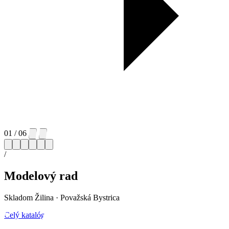
01
/ 06
/
Modelový rad
Skladom
Žilina · Považská Bystrica
Celý katalóg