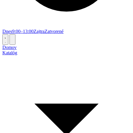
Dnes
9:00–13:00
Zajtra
Zatvorené
Domov
Katalóg