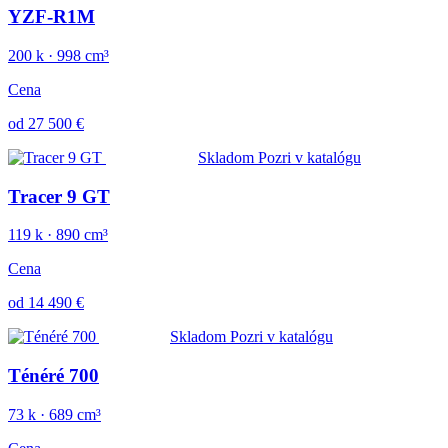
YZF-R1M
200 k · 998 cm³
Cena
od 27 500 €
Sport Touring
Skladom
Pozri v katalógu
Tracer 9 GT
119 k · 890 cm³
Cena
od 14 490 €
Adventure
Skladom
Pozri v katalógu
Ténéré 700
73 k · 689 cm³