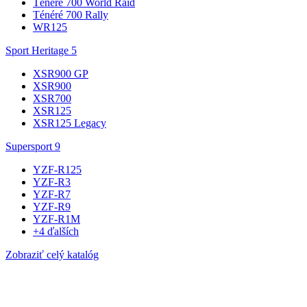
Ténéré 700 World Raid
Ténéré 700 Rally
WR125
Sport Heritage
5
XSR900 GP
XSR900
XSR700
XSR125
XSR125 Legacy
Supersport
9
YZF-R125
YZF-R3
YZF-R7
YZF-R9
YZF-R1M
+4 ďalších
Zobraziť celý katalóg