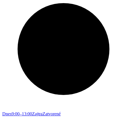
Dnes
9:00–13:00
Zajtra
Zatvorené