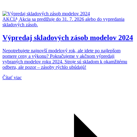
AKCIA
Akcia sa predlžuje do 31. 7. 2026 alebo do vypredania
skladových zásob.
Výpredaj skladových zásob modelov 2024
Nepotrebujete najnovší modelový rok, ale idete po najlepšom
pomere ceny a výkonu? Pokračujeme v akčnom výpredaji
vybraných modelov roku 2024. Stroje sú skladom k okamžitému
odberu, ale pozor – zásoby rýchlo ubúdajú!
Čítať viac