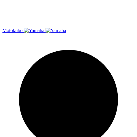
Moto
kubo