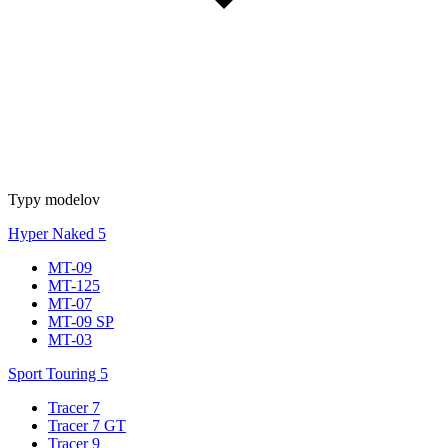
Typy modelov
Hyper Naked
5
MT-09
MT-125
MT-07
MT-09 SP
MT-03
Sport Touring
5
Tracer 7
Tracer 7 GT
Tracer 9