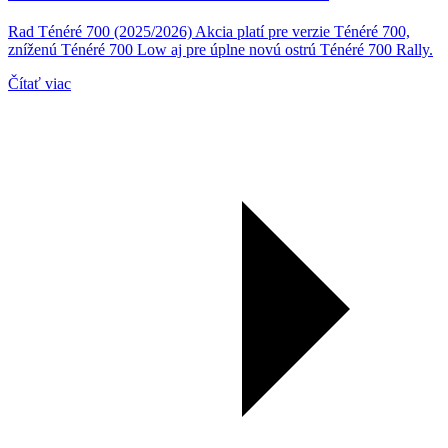
Rad Ténéré 700 (2025/2026) Akcia platí pre verzie Ténéré 700,
zníženú Ténéré 700 Low aj pre úplne novú ostrú Ténéré 700 Rally.
Čítať viac